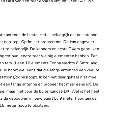
ssen HiHi van een zeer ervaren vhf/uhf DXer PA3CNX …
gste antenne de beste. Het is belangrijk dat de antenne
oor een Yagi-Optimiser programma. Dit kan ongeveer
iet zo belangrijk. De kenners en echte DXers gebruiken
ng tot hun lengte zeer weinig elementen hebben. Een
en terwijl een 16 elements Tonna slechts 6.5mtr lang
r! Je hoort wel eens dat die lange antennes een veel te
tations/dx misloopt. Ik ben het daar geheel niet mee
et een lange antenne en probeer het maar eens uit. De
dse, maar niet voor de buitenlandse DX. Wel is het heel
 Als de gebouwen in jouw buurt bv 9 meter hoog zijn dan
18 meter hoog te plaatsen.