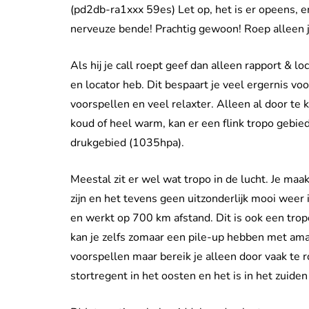
(pd2db-ra1xxx 59es) Let op, het is er opeens, 
nerveuze bende! Prachtig gewoon! Roep alleen je 
Als hij je call roept geef dan alleen rapport & loc
en locator heb. Dit bespaart je veel ergernis vo
voorspellen en veel relaxter. Alleen al door te k
koud of heel warm, kan er een flink tropo gebi
drukgebied (1035hpa).
Meestal zit er wel wat tropo in de lucht. Je maa
zijn en het tevens geen uitzonderlijk mooi weer
en werkt op 700 km afstand. Dit is ook een tropo
kan je zelfs zomaar een pile-up hebben met amat
voorspellen maar bereik je alleen door vaak te r
stortregent in het oosten en het is in het zuiden