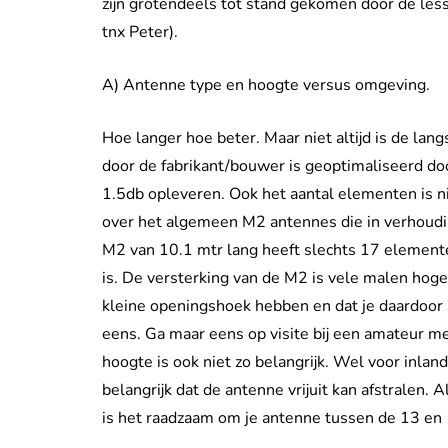
zijn grotendeels tot stand gekomen door de le
tnx Peter).
A) Antenne type en hoogte versus omgeving.
Hoe langer hoe beter. Maar niet altijd is de lan
door de fabrikant/bouwer is geoptimaliseerd d
1.5db opleveren. Ook het aantal elementen is n
over het algemeen M2 antennes die in verhoudi
M2 van 10.1 mtr lang heeft slechts 17 element
is. De versterking van de M2 is vele malen hoge
kleine openingshoek hebben en dat je daardoor s
eens. Ga maar eens op visite bij een amateur m
hoogte is ook niet zo belangrijk. Wel voor inlan
belangrijk dat de antenne vrijuit kan afstralen.
is het raadzaam om je antenne tussen de 13 en 