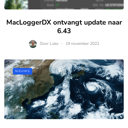
MacLoggerDX ontvangt update naar
6.43
Door
Luke
19 november 2022
NIEUWS