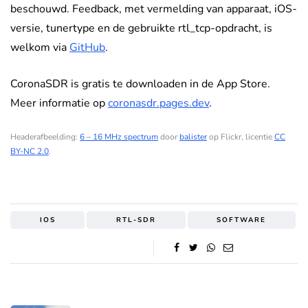
beschouwd. Feedback, met vermelding van apparaat, iOS-
versie, tunertype en de gebruikte rtl_tcp-opdracht, is
welkom via
GitHub
.
CoronaSDR is gratis te downloaden in de App Store.
Meer informatie op
coronasdr.pages.dev
.
Headerafbeelding:
6 – 16 MHz spectrum
door
balister
op Flickr, licentie
CC
BY-NC 2.0
.
IOS
RTL-SDR
SOFTWARE