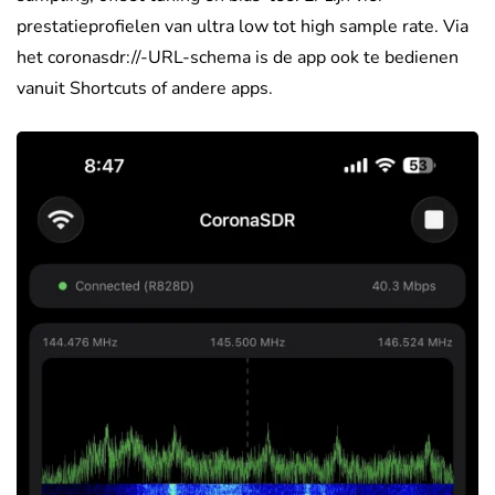
prestatieprofielen van ultra low tot high sample rate. Via
het coronasdr://-URL-schema is de app ook te bedienen
vanuit Shortcuts of andere apps.