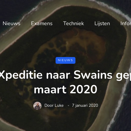
Nieuws
Examens
Techniek
Lijsten
Info
NIEUWS
editie naar Swains ge
maart 2020
Door
Luke
7 januari 2020