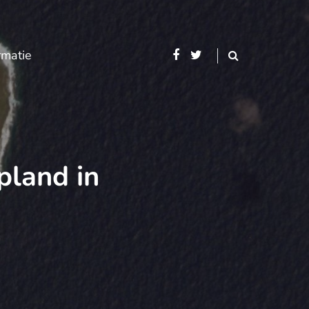
rmatie
pland in