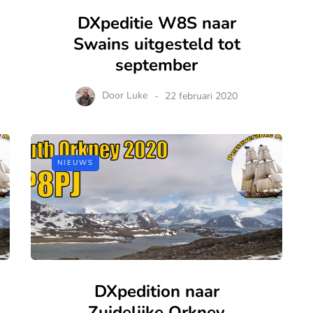
DXpeditie W8S naar
Swains uitgesteld tot
september
Door
Luke
22 februari 2020
NIEUWS
DXpedition naar
Zuidelijke Orkney