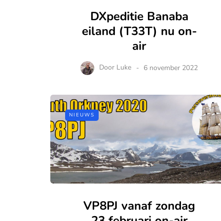
DXpeditie Banaba
eiland (T33T) nu on-
air
Door
Luke
6 november 2022
NIEUWS
VP8PJ vanaf zondag
23 februari on-air