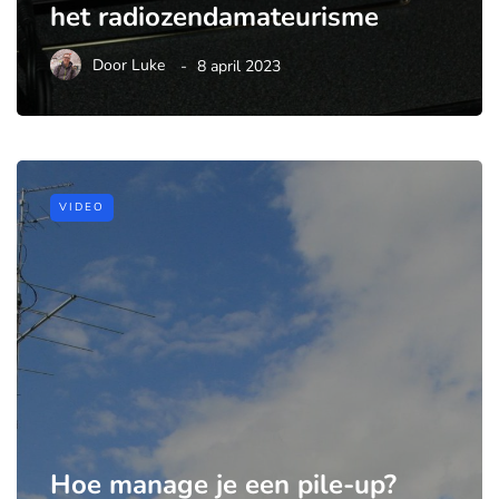
het radiozendamateurisme
Door
Luke
8 april 2023
VIDEO
Hoe manage je een pile-up?