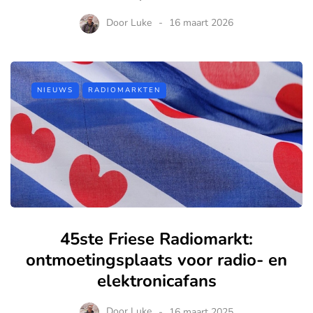
Door
Luke
16 maart 2026
NIEUWS
RADIOMARKTEN
45ste Friese Radiomarkt:
ontmoetingsplaats voor radio- en
elektronicafans
Door
Luke
16 maart 2025