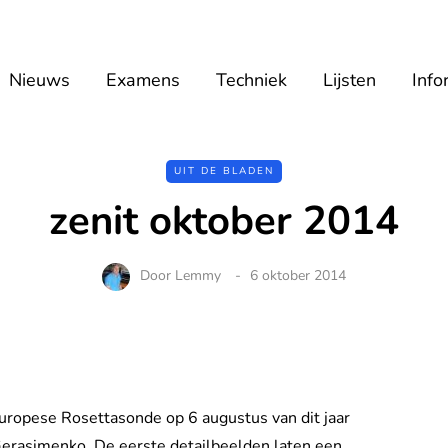
Nieuws
Examens
Techniek
Lijsten
Info
UIT DE BLADEN
zenit oktober 2014
Door
Lemmy
6 oktober 2014
Europese Rosettasonde op 6 augustus van dit jaar
Gerasimenko. De eerste detailbeelden laten een