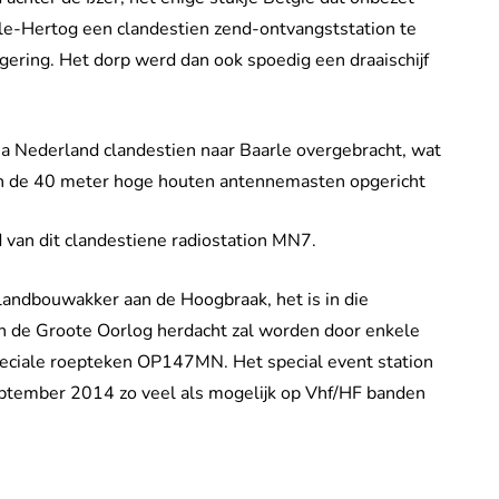
rle-Hertog een clandestien zend-ontvangststation te
egering. Het dorp werd dan ook spoedig een draaischijf
ia Nederland clandestien naar Baarle overgebracht, wat
en de 40 meter hoge houten antennemasten opgericht
van dit clandestiene radiostation MN7.
landbouwakker aan de Hoogbraak, het is in die
 de Groote Oorlog herdacht zal worden door enkele
eciale roepteken OP147MN. Het special event station
september 2014 zo veel als mogelijk op Vhf/HF banden