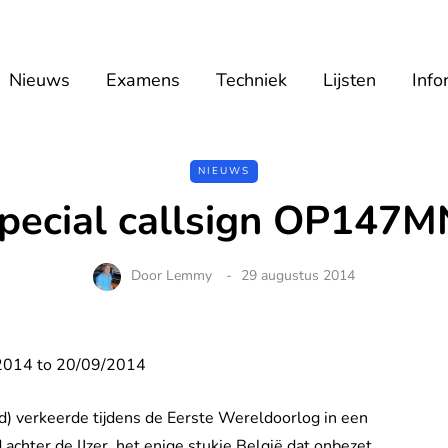
Nieuws
Examens
Techniek
Lijsten
Info
NIEUWS
pecial callsign OP147M
Door
Lemmy
29 augustus 2014
/2014 to 20/09/2014
d) verkeerde tijdens de Eerste Wereldoorlog in een
 achter de IJzer, het enige stukje België dat onbezet