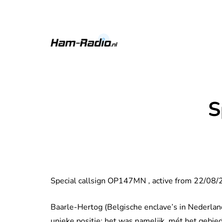
S
Special callsign OP147MN , active from 22/08
Baarle-Hertog (Belgische enclave’s in Nederlan
unieke positie: het was namelijk, mét het gebied