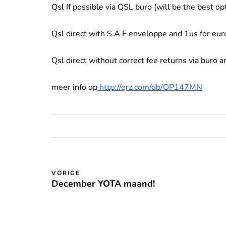
Qsl If possible via QSL buro (will be the best op
Qsl direct with S.A.E enveloppe and 1us for eur
Qsl direct without correct fee returns via buro a
meer info op
http://qrz.com/db/OP147MN
VORIGE
December YOTA maand!