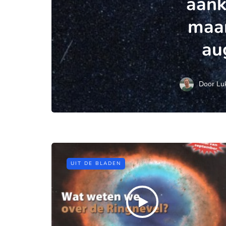
aan
maa
au
Door
Lu
UIT DE BLADEN