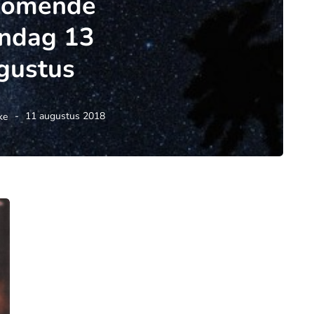
komende
ndag 13
gustus
ke
11 augustus 2018