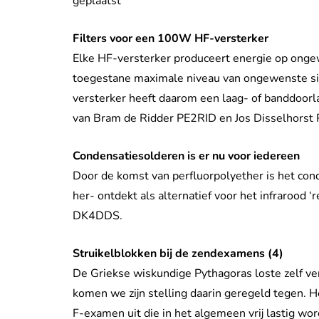
geplaatst
Filters voor een 100W HF-versterker
Elke HF-versterker produceert energie op onge
toegestane maximale niveau van ongewenste sign
versterker heeft daarom een laag- of banddoorla
van Bram de Ridder PE2RID en Jos Disselhorst
Condensatiesolderen is er nu voor iedereen
Door de komst van perfluorpolyether is het cond
her- ontdekt als alternatief voor het infrarood ‘
DK4DDS.
Struikelblokken bij de zendexamens (4)
De Griekse wiskundige Pythagoras loste zelf ve
komen we zijn stelling daarin geregeld tegen. 
F-examen uit die in het algemeen vrij lastig w