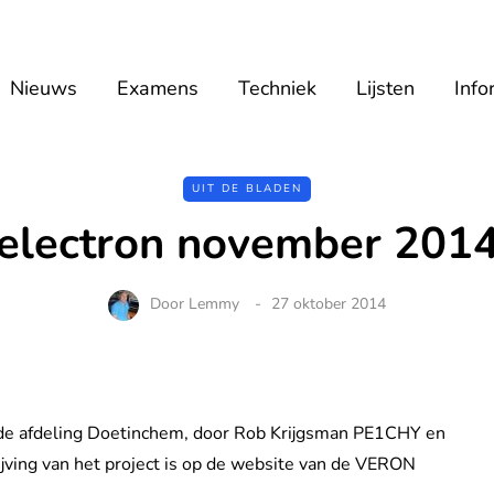
Nieuws
Examens
Techniek
Lijsten
Info
UIT DE BLADEN
electron november 201
Door
Lemmy
27 oktober 2014
 de afdeling Doetinchem, door Rob Krijgsman PE1CHY en
ving van het project is op de website van de VERON