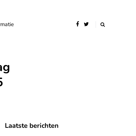
rmatie
ag
5
Laatste berichten