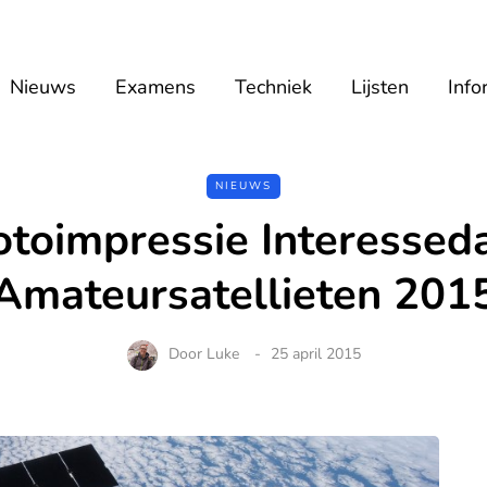
Nieuws
Examens
Techniek
Lijsten
Info
NIEUWS
otoimpressie Interessed
Amateursatellieten 201
Door
Luke
25 april 2015