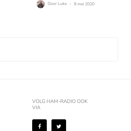
Door
Luke
8 mei 2020
VOLG HAM-RADIO OOK
VIA