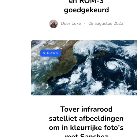
en ROM-3
goedgekeurd
Door
Luke
28 augustus 2023
NIEUWS
Tover infrarood
satelliet afbeeldingen
om in kleurrijke foto's
met Sanchez