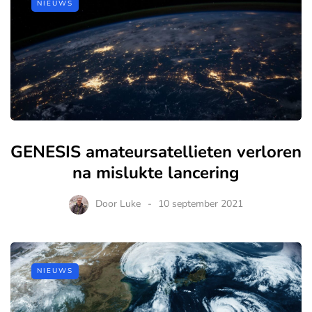
NIEUWS
GENESIS amateursatellieten verloren
na mislukte lancering
Door
Luke
10 september 2021
NIEUWS